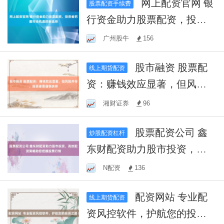
网上配资官网 银
股票配资手续费
行资金助力股票配资，投资
者把握市场机遇的新选择
广州股牛
156
股市融资 股票配
线上期货配资
资：赚钱效应显著，但风险
并存，投资者需谨慎抉择
湘财证券
96
股票配资公司 鑫
炒股配资杠杆
东财配资助力股市投资，高
效配资策略助您把握股票行
N配资
136
情
配资网站 专业配
线上期货配资
资风控软件，护航您的投资