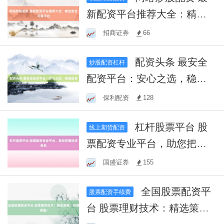
新配资平台推荐大全：精选
安全可靠平台
招商证券
66
配资头条 最安全
炒股配资杠杆
配资平台：安心之选，稳健
投资
保利配资
128
杠杆股票平台 股
线上期货配资
票配资专业平台，助您把握
投资良机
国盛证券
155
全国股票配资平
股票配资手续费
台 股票理财技术：精选策