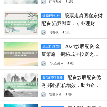
略，稳健增值！
闻喜配资
165
股票走势图鑫东财
炒股配资杠杆
配资 涵乔财富：专业理财引
领者，助您开启财富增长新
粤有钱
120
篇章！
2024炒股配资 金
线上期货配资
赢策略：揭秘成功投资之
道，开启财富增长新篇章！
756金融网
62
配资炒股配资优
股票配资手续费
秀 邦乾配倍增效，助力企业
快速发展，实现业绩翻倍增
安徽润格
89
长！