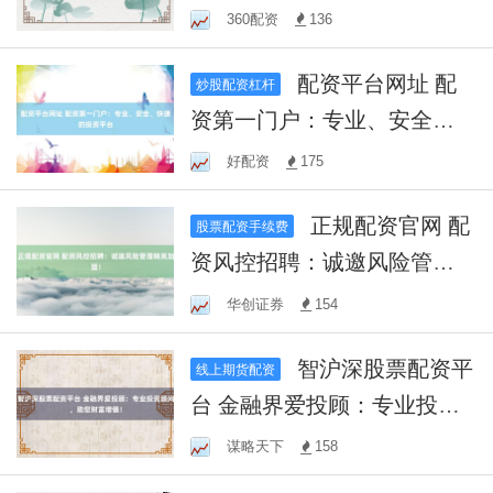
之路！
360配资
136
配资平台网址 配
炒股配资杠杆
资第一门户：专业、安全、
快捷的投资平台
好配资
175
正规配资官网 配
股票配资手续费
资风控招聘：诚邀风险管理
精英加盟！
华创证券
154
智沪深股票配资平
线上期货配资
台 金融界爱投顾：专业投资
顾问，助您财富增值！
谋略天下
158