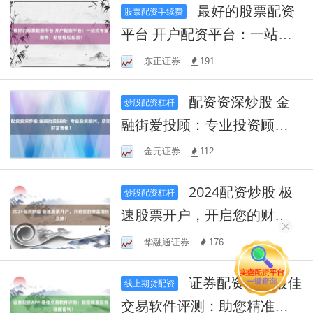
最好的股票配资
股票配资手续费
平台 开户配资平台：一站式
专业服务，助您轻松投资！
东正证券
191
配资资深炒股 金
炒股配资杠杆
融街爱投顾：专业投资顾
问，助您财富增值！
金元证券
112
2024配资炒股 极
炒股配资杠杆
速股票开户，开启您的财富
增长之旅！
华融通证券
176
证券配资APP 最佳
线上期货配资
交易软件评测：助您精准投