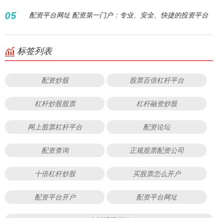
05
配资平台网址 配资第一门户：专业、安全、快捷的投资平台
标签列表
配资炒股
股票百倍杠杆平台
杠杆炒股股票
杠杆融资炒股
网上股票杠杆平台
配资论坛
配资查询
正规股票配资公司
十倍杠杆炒股
买股票怎么开户
配资平台开户
配资平台网址