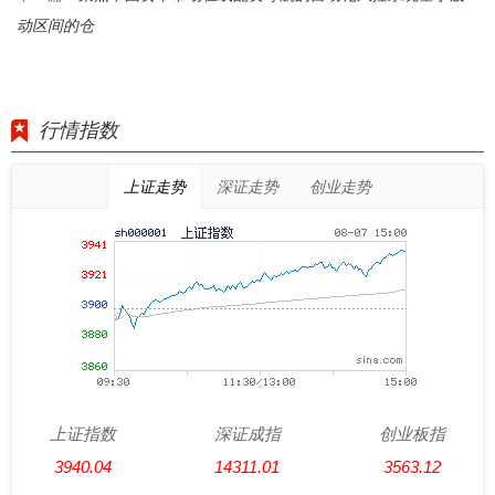
动区间的仓
行情指数
上证走势
深证走势
创业走势
上证指数
深证成指
创业板指
3940.04
14311.01
3563.12