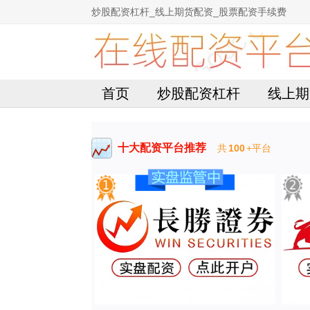
炒股配资杠杆_线上期货配资_股票配资手续费
首页
炒股配资杠杆
线上期
十大配资平台推荐
共
100
+平台