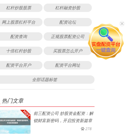
杠杆炒股股票
杠杆融资炒股
网上股票杠杆平台
配资论坛
配资查询
正规股票配资公司
十倍杠杆炒股
买股票怎么开户
配资平台开户
配资平台网址
全部话题标签
热门文章
前三配资公司 炒股资金配资：解
锁财富新密码，开启投资新篇章
278