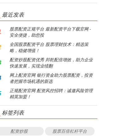
最近发表
股票配资正规平台 最新配资平台下载官网 -
1
安全便捷，助您投
全国股票配资平台 股票理财技术：精选策
2
略，稳健增值！
配资炒股配资优秀 邦乾配倍增效，助力企业
3
快速发展，实现业绩翻
网上配资官网 银行资金助力股票配资，投资
4
者把握市场机遇的新选
正规配资官网 配资风控招聘：诚邀风险管理
5
精英加盟！
标签列表
配资炒股
股票百倍杠杆平台