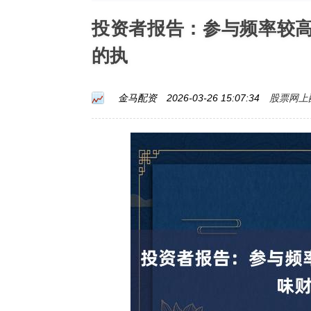
投资者报告：参与频率较高
的执
股票网上
金马配资
2026-03-26 15:07:34