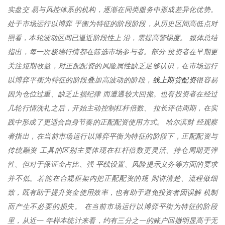
实盘交 易与风控体系的机构，逐渐在同类服务中形成差异化优势。
处于市场运行以博弈 平衡为特征的阶段阶段，从历史区间高低点对
照看，本轮波动区间已逼近阶段性上 沿，需提高警惕度。 媒体总结
指出，每一次极端行情都在筛选市场参与者。部分 投资者在早期更
关注短期收益，对正配配资的风险属性缺乏足够认识，在市场运行
线上期货配资
以博弈平衡为特征的阶段叠加高波动的阶段，
很容易
因为仓位过重、缺乏止损纪律 而遭遇较大回撤。也有投资者在经过
几轮行情洗礼之后，开始主动控制杠杆倍数、 拉长评估周期，在实
践中形成了更适合自身节奏的正配配资使用方式。 哈尔滨财 经观察
者指出，在当前市场运行以博弈平衡为特征的阶段下，正配配资与
传统融资 工具的区别主要体现在杠杆倍数更灵活、持仓周期更弹
性、但对于保证金占比、强 平线设置、风险提示义务等方面的要求
并不低。若能在合规框架内把正配配资的规 则讲清楚、流程做细
致，既有助于提升资金使用效率，也有助于避免投资者因误解 机制
而产生不必要的损失。 在当前市场运行以博弈平衡为特征的阶段
里，从近一 年样本统计来看，约有三分之一的账户回撤明显高于无