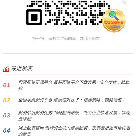
最近发表
股票配资正规平台 最新配资平台下载官网 - 安全便捷，助您
01
投
02
全国股票配资平台 股票理财技术：精选策略，稳健增值！
配资炒股配资优秀 邦乾配倍增效，助力企业快速发展，实现
03
业绩翻
网上配资官网 银行资金助力股票配资，投资者把握市场机遇
04
的新选