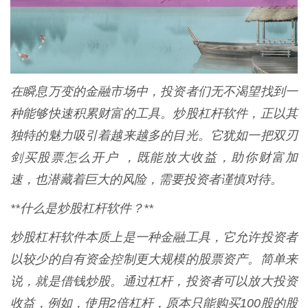
在瞬息万变的金融市场中，投资者们无不渴望找到一
种能够快速积累财富的工具。炒股杠杆软件，正以其
独特的魅力吸引着越来越多的目光。它犹如一把双刃
剑买股票怎么开户 ，既能放大收益，助你财富加
速，也潜藏着巨大的风险，需要投资者谨慎对待。
**什么是炒股杠杆软件？**
炒股杠杆软件本质上是一种金融工具，它允许投资者
以较少的自有资金控制更大规模的股票资产。简单来
说，就是借钱炒股。通过杠杆，投资者可以放大投资
收益，例如，使用2倍杠杆，原本只能购买100股的股