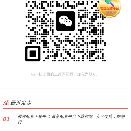
最近发表
股票配资正规平台 最新配资平台下载官网 - 安全便捷，助您
01
投