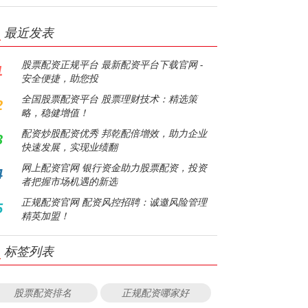
最近发表
股票配资正规平台 最新配资平台下载官网 -
1
安全便捷，助您投
全国股票配资平台 股票理财技术：精选策
2
略，稳健增值！
配资炒股配资优秀 邦乾配倍增效，助力企业
3
快速发展，实现业绩翻
网上配资官网 银行资金助力股票配资，投资
4
者把握市场机遇的新选
正规配资官网 配资风控招聘：诚邀风险管理
5
精英加盟！
标签列表
股票配资排名
正规配资哪家好