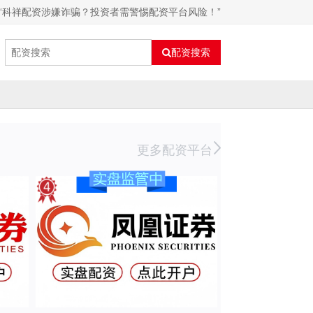
 “科祥配资涉嫌诈骗？投资者需警惕配资平台风险！”
配资搜索
更多配资平台