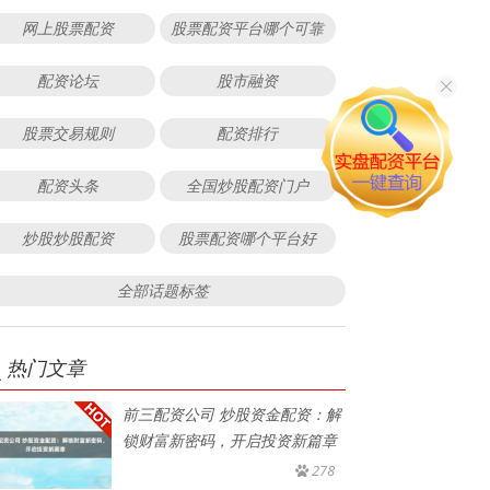
网上股票配资
股票配资平台哪个可靠
配资论坛
股市融资
股票交易规则
配资排行
配资头条
全国炒股配资门户
炒股炒股配资
股票配资哪个平台好
全部话题标签
热门文章
前三配资公司 炒股资金配资：解
锁财富新密码，开启投资新篇章
278