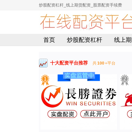
炒股配资杠杆_线上期货配资_股票配资手续费
首页
炒股配资杠杆
线上期
十大配资平台推荐
共
100
+平台