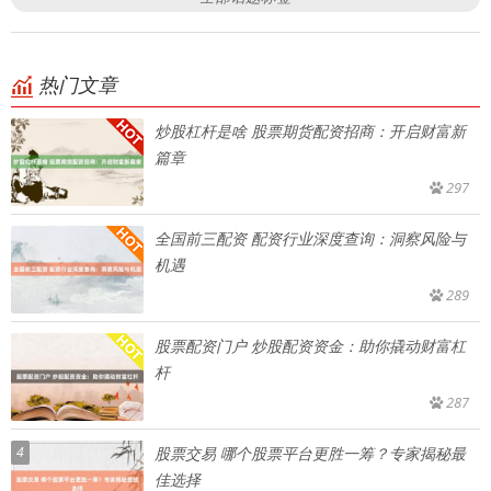
热门文章
炒股杠杆是啥 股票期货配资招商：开启财富新
篇章
297
全国前三配资 配资行业深度查询：洞察风险与
机遇
289
股票配资门户 炒股配资资金：助你撬动财富杠
杆
287
4
股票交易 哪个股票平台更胜一筹？专家揭秘最
佳选择