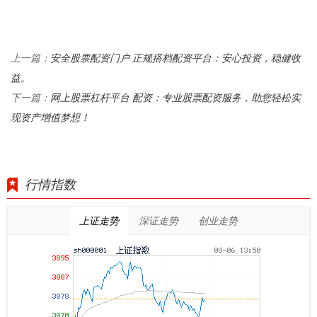
安全股票配资门户 正规搭档配资平台：安心投资，稳健收
上一篇：
益。
网上股票杠杆平台 配资：专业股票配资服务，助您轻松实
下一篇：
现资产增值梦想！
行情指数
上证走势
深证走势
创业走势