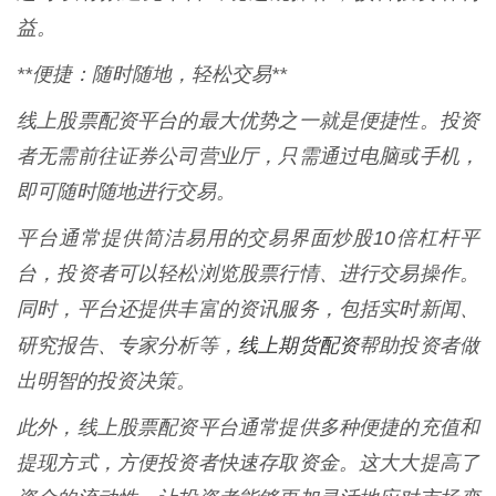
益。
**便捷：随时随地，轻松交易**
线上股票配资平台的最大优势之一就是便捷性。投资
者无需前往证券公司营业厅，只需通过电脑或手机，
即可随时随地进行交易。
平台通常提供简洁易用的交易界面炒股10倍杠杆平
台，投资者可以轻松浏览股票行情、进行交易操作。
同时，平台还提供丰富的资讯服务，包括实时新闻、
线上期货配资
研究报告、专家分析等，
帮助投资者做
出明智的投资决策。
此外，线上股票配资平台通常提供多种便捷的充值和
提现方式，方便投资者快速存取资金。这大大提高了