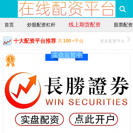
线上期货配资
首页
炒股配资杠杆
股票配资
十大配资平台推荐
更多配资平台
共
100
+平台