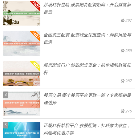
炒股杠杆是啥 股票期货配资招商：开启财富新
篇章
297
全国前三配资 配资行业深度查询：洞察风险与
机遇
289
股票配资门户 炒股配资资金：助你撬动财富杠
杆
287
4
股票交易 哪个股票平台更胜一筹？专家揭秘最
佳选择
276
5
正规杠杆炒股平台 炒股配资：杠杆放大收益，
风险与机遇并存