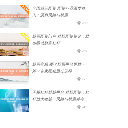
全国前三配资 配资行业深度查
询：洞察风险与机遇
288
股票配资门户 炒股配资资金：助
你撬动财富杠杆
287
股票交易 哪个股票平台更胜一
筹？专家揭秘最佳选择
276
正规杠杆炒股平台 炒股配资：杠
杆放大收益，风险与机遇并存
245