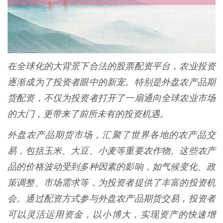
在全球化的大背景下合法的股票配资平台，农业投资
逐渐成为了投资者眼中的新宠。特别是外盘农产品期
货配资，不仅为投资者打开了一扇通向全球农业市场
的大门，更带来了前所未有的投资机遇。
外盘农产品期货市场，汇聚了世界各地的农产品交
易，包括玉米、大豆、小麦等重要农作物。这些农产
品的价格波动受到多种因素的影响，如气候变化、政
策调整、市场需求等，为投资者提供了丰富的投资机
会。通过配资方式参与外盘农产品期货交易，投资者
可以灵活运用资金，以小博大，实现资产的快速增