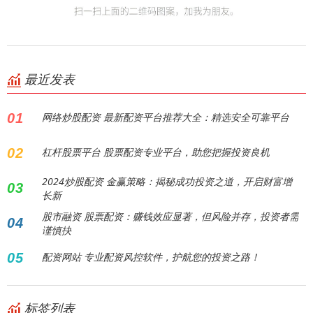
最近发表
01
网络炒股配资 最新配资平台推荐大全：精选安全可靠平台
02
杠杆股票平台 股票配资专业平台，助您把握投资良机
2024炒股配资 金赢策略：揭秘成功投资之道，开启财富增
03
长新
股市融资 股票配资：赚钱效应显著，但风险并存，投资者需
04
谨慎抉
05
配资网站 专业配资风控软件，护航您的投资之路！
标签列表