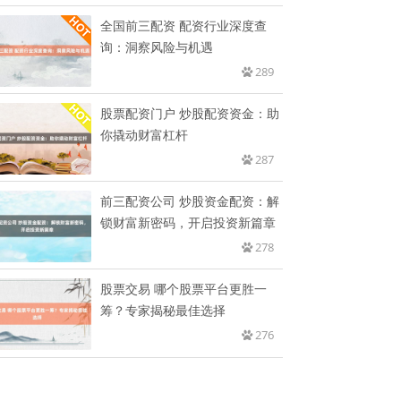
全国前三配资 配资行业深度查
询：洞察风险与机遇
289
股票配资门户 炒股配资资金：助
你撬动财富杠杆
287
前三配资公司 炒股资金配资：解
锁财富新密码，开启投资新篇章
278
股票交易 哪个股票平台更胜一
筹？专家揭秘最佳选择
276