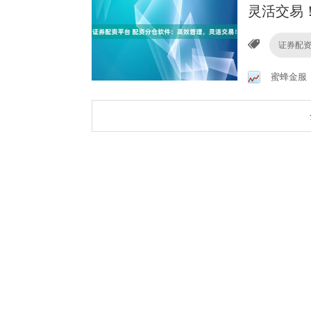
灵活交易
证券配
蜜蜂金服