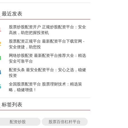
最近发表
股票炒股配资开户 正规炒股配资平台：安全
1
高效，助您把握投资机
股票配资正规平台 最新配资平台下载官网 -
2
安全便捷，助您投
网络炒股配资 最新配资平台推荐大全：精选
3
安全可靠平台
配资头条 最安全配资平台：安心之选，稳健
4
投资
全国股票配资平台 股票理财技术：精选策
5
略，稳健增值！
标签列表
配资炒股
股票百倍杠杆平台