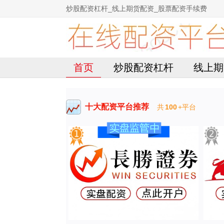
炒股配资杠杆_线上期货配资_股票配资手续费
首页
炒股配资杠杆
线上期
十大配资平台推荐
共
100
+平台