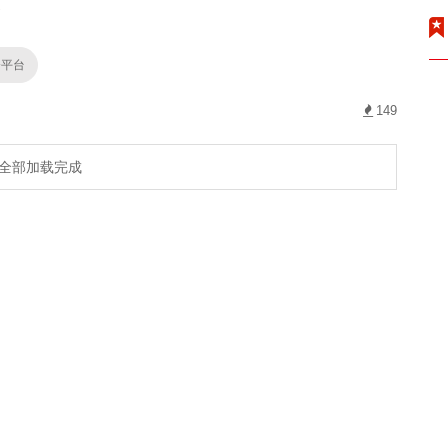
！
资平台
149
全部加载完成