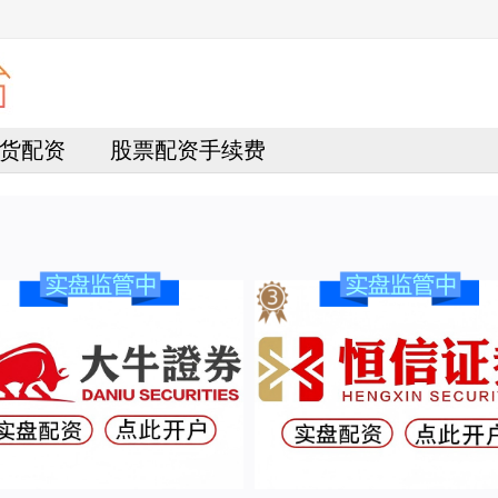
货配资
股票配资手续费