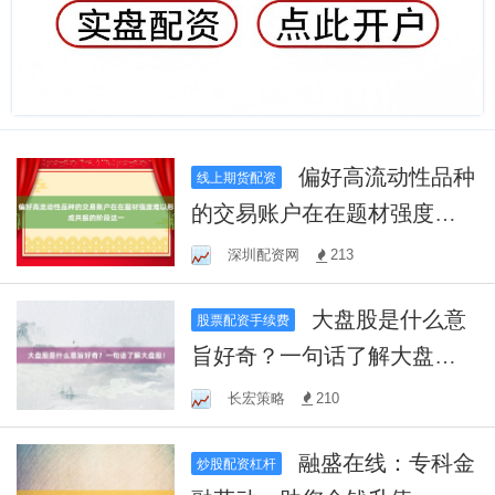
偏好高流动性品种
线上期货配资
的交易账户在在题材强度难
以形成共振的阶段这一
深圳配资网
213
大盘股是什么意
股票配资手续费
旨好奇？一句话了解大盘
股！
长宏策略
210
融盛在线：专科金
炒股配资杠杆