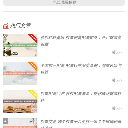
全部话题标签
热门文章
炒股杠杆是啥 股票期货配资招商：开启财富新
篇章
297
全国前三配资 配资行业深度查询：洞察风险与
机遇
289
股票配资门户 炒股配资资金：助你撬动财富杠
杆
287
4
股票交易 哪个股票平台更胜一筹？专家揭秘最