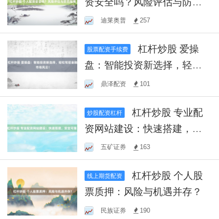
资安全吗？风险评估与防范
指南
迪莱奥普
257
杠杆炒股 爱操
股票配资手续费
盘：智能投资新选择，轻松
驾驭金融市场风云！
鼎泽配资
101
杠杆炒股 专业配
炒股配资杠杆
资网站建设：快速搭建，安
全可靠！
五矿证券
163
杠杆炒股 个人股
线上期货配资
票质押：风险与机遇并存？
民族证券
190