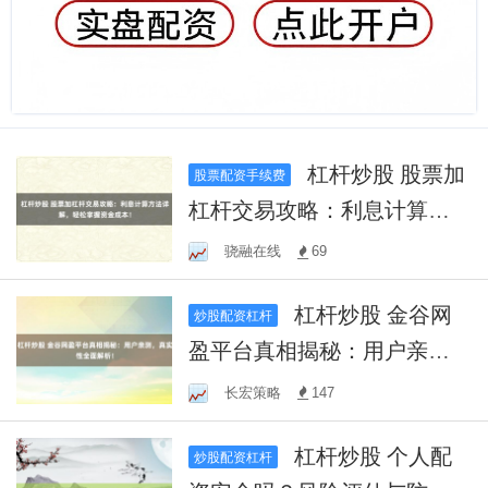
杠杆炒股 股票加
股票配资手续费
杠杆交易攻略：利息计算方
法详解，轻松掌握资金成
骁融在线
69
本！
杠杆炒股 金谷网
炒股配资杠杆
盈平台真相揭秘：用户亲
测，真实性全面解析！
长宏策略
147
杠杆炒股 个人配
炒股配资杠杆