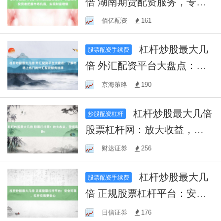
倍 湖南期货配资服务，专业
助力投资者把握市场机遇，
佰亿配资
161
实现财富增值
杠杆炒股最大几
股票配资手续费
倍 外汇配资平台大盘点：了
解市场上热门的外汇配资服
京海策略
190
务选择
杠杆炒股最大几倍
炒股配资杠杆
股票杠杆网：放大收益，警
惕风险！
财达证券
256
杠杆炒股最大几
股票配资手续费
倍 正规股票杠杆平台：安全
可靠，杠杆交易更安心
日信证券
176