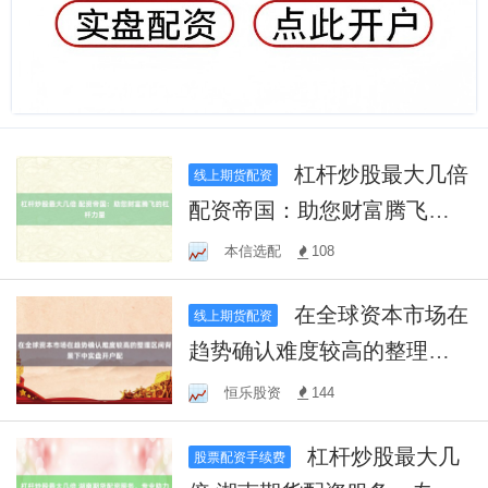
杠杆炒股最大几倍
线上期货配资
配资帝国：助您财富腾飞的
杠杆力量
本信选配
108
在全球资本市场在
线上期货配资
趋势确认难度较高的整理区
间背景下中实盘开户配
恒乐股资
144
杠杆炒股最大几
股票配资手续费