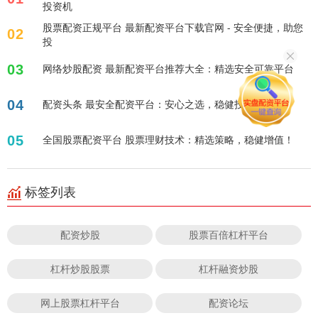
投资机
股票配资正规平台 最新配资平台下载官网 - 安全便捷，助您
02
投
03
网络炒股配资 最新配资平台推荐大全：精选安全可靠平台
04
配资头条 最安全配资平台：安心之选，稳健投资
05
全国股票配资平台 股票理财技术：精选策略，稳健增值！
标签列表
配资炒股
股票百倍杠杆平台
杠杆炒股股票
杠杆融资炒股
网上股票杠杆平台
配资论坛