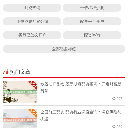
配资查询
十倍杠杆炒股
正规股票配资公司
配资平台开户
买股票怎么开户
配资咨询
全部话题标签
热门文章
炒股杠杆是啥 股票期货配资招商：开启财富新
篇章
297
全国前三配资 配资行业深度查询：洞察风险与
机遇
289