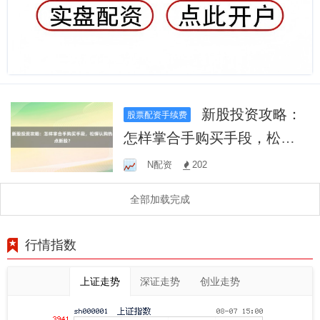
新股投资攻略：
股票配资手续费
怎样掌合手购买手段，松懈
认购热点新股？
N配资
202
全部加载完成
行情指数
上证走势
深证走势
创业走势